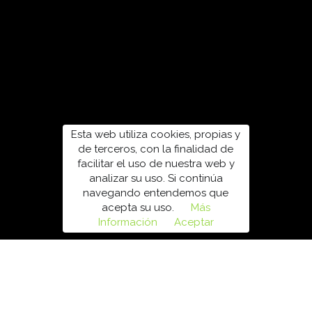
Esta web utiliza cookies, propias y
de terceros, con la finalidad de
facilitar el uso de nuestra web y
analizar su uso. Si continúa
navegando entendemos que
acepta su uso.
Más
Información
Aceptar